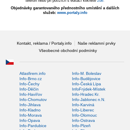
telefon nebo při potížích s editací klikněte
zde
.
Objednávky garantovaného přednostního umístění a dalších
služeb:
www.portaly.info
Kontakt, reklama / Portaly.info
Naše reklamní prvky
Všeobecné obchodní podmínky
Atlasfirem.info
Info-M. Boleslav
Info-Brno.cz
Info-Budějovice
Info-Čechy
Info-Česká Lípa
Info-Děčín
InfoFrýdek-Místek
Info-Havířov
Info-Hradec Kr.
Info-Chomutov
Info-Jablonec n.N.
Info-Jihlava
Info-Karviná
Info-Kladno
Info-Liberec
Info-Morava
Info-Olomouc
Info-Opava
Info-Ostrava
Info-Pardubice
Info-Plzeň