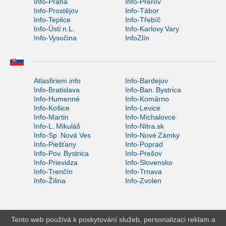
Info-Praha
Info-Přerov
Info-Prostějov
Info-Tábor
Info-Teplice
Info-Třebíč
Info-Ústí n.L.
Info-Karlovy Vary
Info-Vysočina
InfoZlín
Atlasfiriem.info
Info-Bardejov
Info-Bratislava
Info-Ban. Bystrica
Info-Humenné
Info-Komárno
Info-Košice
Info-Levice
Info-Martin
Info-Michalovce
Info-L. Mikuláš
Info-Nitra.sk
Info-Sp. Nová Ves
Info-Nové Zámky
Info-Piešťany
Info-Poprad
Info-Pov. Bystrica
Info-Prešov
Info-Prievidza
Info-Slovensko
Info-Trenčín
Info-Trnava
Info-Žilina
Info-Zvolen
Tento web používá k poskytování služeb, personalizaci reklam a