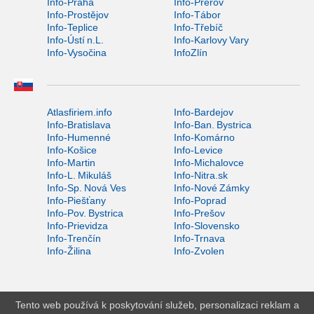
Info-Praha
Info-Přerov
Info-Prostějov
Info-Tábor
Info-Teplice
Info-Třebíč
Info-Ústí n.L.
Info-Karlovy Vary
Info-Vysočina
InfoZlín
Atlasfiriem.info
Info-Bardejov
Info-Bratislava
Info-Ban. Bystrica
Info-Humenné
Info-Komárno
Info-Košice
Info-Levice
Info-Martin
Info-Michalovce
Info-L. Mikuláš
Info-Nitra.sk
Info-Sp. Nová Ves
Info-Nové Zámky
Info-Piešťany
Info-Poprad
Info-Pov. Bystrica
Info-Prešov
Info-Prievidza
Info-Slovensko
Info-Trenčín
Info-Trnava
Info-Žilina
Info-Zvolen
Tento web používá k poskytování služeb, personalizaci reklam a