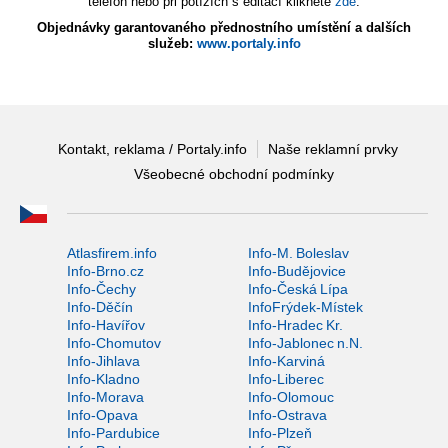
telefon nebo při potížích s editací klikněte
zde
.
Objednávky garantovaného přednostního umístění a dalších
služeb:
www.portaly.info
Kontakt, reklama / Portaly.info
Naše reklamní prvky
Všeobecné obchodní podmínky
Atlasfirem.info
Info-M. Boleslav
Info-Brno.cz
Info-Budějovice
Info-Čechy
Info-Česká Lípa
Info-Děčín
InfoFrýdek-Místek
Info-Havířov
Info-Hradec Kr.
Info-Chomutov
Info-Jablonec n.N.
Info-Jihlava
Info-Karviná
Info-Kladno
Info-Liberec
Info-Morava
Info-Olomouc
Info-Opava
Info-Ostrava
Info-Pardubice
Info-Plzeň