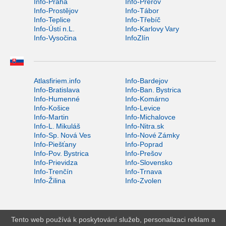
Info-Praha
Info-Přerov
Info-Prostějov
Info-Tábor
Info-Teplice
Info-Třebíč
Info-Ústí n.L.
Info-Karlovy Vary
Info-Vysočina
InfoZlín
Atlasfiriem.info
Info-Bardejov
Info-Bratislava
Info-Ban. Bystrica
Info-Humenné
Info-Komárno
Info-Košice
Info-Levice
Info-Martin
Info-Michalovce
Info-L. Mikuláš
Info-Nitra.sk
Info-Sp. Nová Ves
Info-Nové Zámky
Info-Piešťany
Info-Poprad
Info-Pov. Bystrica
Info-Prešov
Info-Prievidza
Info-Slovensko
Info-Trenčín
Info-Trnava
Info-Žilina
Info-Zvolen
Tento web používá k poskytování služeb, personalizaci reklam a