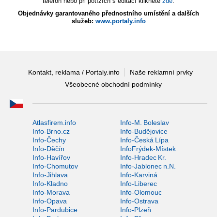
telefon nebo při potížích s editací klikněte
zde
.
Objednávky garantovaného přednostního umístění a dalších
služeb:
www.portaly.info
Kontakt, reklama / Portaly.info
Naše reklamní prvky
Všeobecné obchodní podmínky
Atlasfirem.info
Info-M. Boleslav
Info-Brno.cz
Info-Budějovice
Info-Čechy
Info-Česká Lípa
Info-Děčín
InfoFrýdek-Místek
Info-Havířov
Info-Hradec Kr.
Info-Chomutov
Info-Jablonec n.N.
Info-Jihlava
Info-Karviná
Info-Kladno
Info-Liberec
Info-Morava
Info-Olomouc
Info-Opava
Info-Ostrava
Info-Pardubice
Info-Plzeň