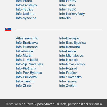
Info-Praha
Info-Přerov
Info-Prostějov
Info-Tábor
Info-Teplice
Info-Třebíč
Info-Ústí n.L.
Info-Karlovy Vary
Info-Vysočina
InfoZlín
Atlasfiriem.info
Info-Bardejov
Info-Bratislava
Info-Ban. Bystrica
Info-Humenné
Info-Komárno
Info-Košice
Info-Levice
Info-Martin
Info-Michalovce
Info-L. Mikuláš
Info-Nitra.sk
Info-Sp. Nová Ves
Info-Nové Zámky
Info-Piešťany
Info-Poprad
Info-Pov. Bystrica
Info-Prešov
Info-Prievidza
Info-Slovensko
Info-Trenčín
Info-Trnava
Info-Žilina
Info-Zvolen
Tento web používá k poskytování služeb, personalizaci reklam a