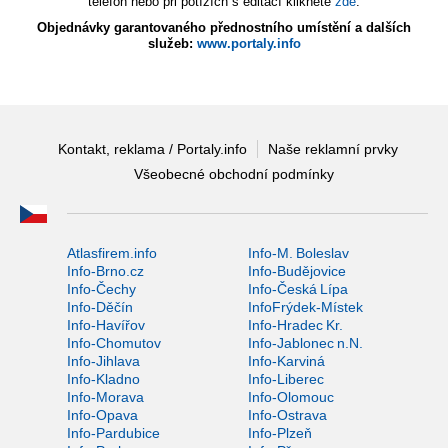
telefon nebo při potížích s editací klikněte
zde
.
Objednávky garantovaného přednostního umístění a dalších
služeb:
www.portaly.info
Kontakt, reklama / Portaly.info
Naše reklamní prvky
Všeobecné obchodní podmínky
Atlasfirem.info
Info-M. Boleslav
Info-Brno.cz
Info-Budějovice
Info-Čechy
Info-Česká Lípa
Info-Děčín
InfoFrýdek-Místek
Info-Havířov
Info-Hradec Kr.
Info-Chomutov
Info-Jablonec n.N.
Info-Jihlava
Info-Karviná
Info-Kladno
Info-Liberec
Info-Morava
Info-Olomouc
Info-Opava
Info-Ostrava
Info-Pardubice
Info-Plzeň