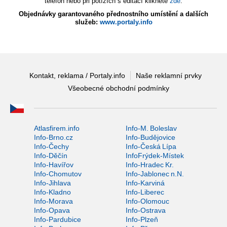
telefon nebo při potížích s editací klikněte
zde
.
Objednávky garantovaného přednostního umístění a dalších
služeb:
www.portaly.info
Kontakt, reklama / Portaly.info
Naše reklamní prvky
Všeobecné obchodní podmínky
Atlasfirem.info
Info-M. Boleslav
Info-Brno.cz
Info-Budějovice
Info-Čechy
Info-Česká Lípa
Info-Děčín
InfoFrýdek-Místek
Info-Havířov
Info-Hradec Kr.
Info-Chomutov
Info-Jablonec n.N.
Info-Jihlava
Info-Karviná
Info-Kladno
Info-Liberec
Info-Morava
Info-Olomouc
Info-Opava
Info-Ostrava
Info-Pardubice
Info-Plzeň