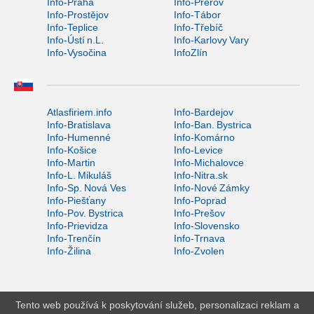
Info-Praha
Info-Přerov
Info-Prostějov
Info-Tábor
Info-Teplice
Info-Třebíč
Info-Ústí n.L.
Info-Karlovy Vary
Info-Vysočina
InfoZlín
Atlasfiriem.info
Info-Bardejov
Info-Bratislava
Info-Ban. Bystrica
Info-Humenné
Info-Komárno
Info-Košice
Info-Levice
Info-Martin
Info-Michalovce
Info-L. Mikuláš
Info-Nitra.sk
Info-Sp. Nová Ves
Info-Nové Zámky
Info-Piešťany
Info-Poprad
Info-Pov. Bystrica
Info-Prešov
Info-Prievidza
Info-Slovensko
Info-Trenčín
Info-Trnava
Info-Žilina
Info-Zvolen
Tento web používá k poskytování služeb, personalizaci reklam a