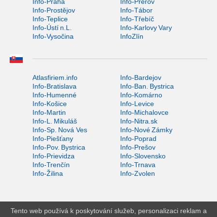
Info-Praha
Info-Přerov
Info-Prostějov
Info-Tábor
Info-Teplice
Info-Třebíč
Info-Ústí n.L.
Info-Karlovy Vary
Info-Vysočina
InfoZlín
Atlasfiriem.info
Info-Bardejov
Info-Bratislava
Info-Ban. Bystrica
Info-Humenné
Info-Komárno
Info-Košice
Info-Levice
Info-Martin
Info-Michalovce
Info-L. Mikuláš
Info-Nitra.sk
Info-Sp. Nová Ves
Info-Nové Zámky
Info-Piešťany
Info-Poprad
Info-Pov. Bystrica
Info-Prešov
Info-Prievidza
Info-Slovensko
Info-Trenčín
Info-Trnava
Info-Žilina
Info-Zvolen
Tento web používá k poskytování služeb, personalizaci reklam a