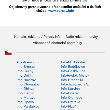
telefon nebo při potížích s editací klikněte
zde
.
Objednávky garantovaného přednostního umístění a dalších
služeb:
www.portaly.info
Kontakt, reklama / Portaly.info
Naše reklamní prvky
Všeobecné obchodní podmínky
Atlasfirem.info
Info-M. Boleslav
Info-Brno.cz
Info-Budějovice
Info-Čechy
Info-Česká Lípa
Info-Děčín
InfoFrýdek-Místek
Info-Havířov
Info-Hradec Kr.
Info-Chomutov
Info-Jablonec n.N.
Info-Jihlava
Info-Karviná
Info-Kladno
Info-Liberec
Info-Morava
Info-Olomouc
Info-Opava
Info-Ostrava
Info-Pardubice
Info-Plzeň