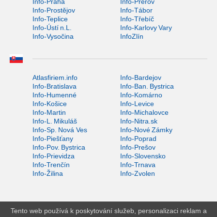
Info-Praha
Info-Přerov
Info-Prostějov
Info-Tábor
Info-Teplice
Info-Třebíč
Info-Ústí n.L.
Info-Karlovy Vary
Info-Vysočina
InfoZlín
Atlasfiriem.info
Info-Bardejov
Info-Bratislava
Info-Ban. Bystrica
Info-Humenné
Info-Komárno
Info-Košice
Info-Levice
Info-Martin
Info-Michalovce
Info-L. Mikuláš
Info-Nitra.sk
Info-Sp. Nová Ves
Info-Nové Zámky
Info-Piešťany
Info-Poprad
Info-Pov. Bystrica
Info-Prešov
Info-Prievidza
Info-Slovensko
Info-Trenčín
Info-Trnava
Info-Žilina
Info-Zvolen
Tento web používá k poskytování služeb, personalizaci reklam a