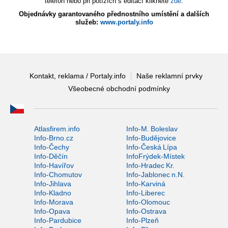
telefon nebo při potížích s editací klikněte
zde
.
Objednávky garantovaného přednostního umístění a dalších
služeb:
www.portaly.info
Kontakt, reklama / Portaly.info
Naše reklamní prvky
Všeobecné obchodní podmínky
Atlasfirem.info
Info-M. Boleslav
Info-Brno.cz
Info-Budějovice
Info-Čechy
Info-Česká Lípa
Info-Děčín
InfoFrýdek-Místek
Info-Havířov
Info-Hradec Kr.
Info-Chomutov
Info-Jablonec n.N.
Info-Jihlava
Info-Karviná
Info-Kladno
Info-Liberec
Info-Morava
Info-Olomouc
Info-Opava
Info-Ostrava
Info-Pardubice
Info-Plzeň