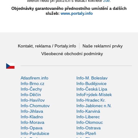
telefon nebo při potížích s editací klikněte
zde
.
Objednávky garantovaného přednostního umístění a dalších
služeb:
www.portaly.info
Kontakt, reklama / Portaly.info
Naše reklamní prvky
Všeobecné obchodní podmínky
Atlasfirem.info
Info-M. Boleslav
Info-Brno.cz
Info-Budějovice
Info-Čechy
Info-Česká Lípa
Info-Děčín
InfoFrýdek-Místek
Info-Havířov
Info-Hradec Kr.
Info-Chomutov
Info-Jablonec n.N.
Info-Jihlava
Info-Karviná
Info-Kladno
Info-Liberec
Info-Morava
Info-Olomouc
Info-Opava
Info-Ostrava
Info-Pardubice
Info-Plzeň