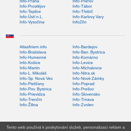
Info-Praha
Info-Přerov
Info-Prostějov
Info-Tábor
Info-Teplice
Info-Třebíč
Info-Ústí n.L.
Info-Karlovy Vary
Info-Vysočina
InfoZlín
Atlasfiriem.info
Info-Bardejov
Info-Bratislava
Info-Ban. Bystrica
Info-Humenné
Info-Komárno
Info-Košice
Info-Levice
Info-Martin
Info-Michalovce
Info-L. Mikuláš
Info-Nitra.sk
Info-Sp. Nová Ves
Info-Nové Zámky
Info-Piešťany
Info-Poprad
Info-Pov. Bystrica
Info-Prešov
Info-Prievidza
Info-Slovensko
Info-Trenčín
Info-Trnava
Info-Žilina
Info-Zvolen
Tento web používá k poskytování služeb, personalizaci reklam a