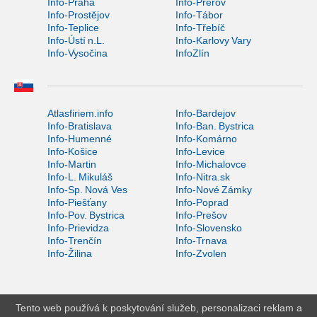
Info-Praha
Info-Přerov
Info-Prostějov
Info-Tábor
Info-Teplice
Info-Třebíč
Info-Ústí n.L.
Info-Karlovy Vary
Info-Vysočina
InfoZlín
Atlasfiriem.info
Info-Bardejov
Info-Bratislava
Info-Ban. Bystrica
Info-Humenné
Info-Komárno
Info-Košice
Info-Levice
Info-Martin
Info-Michalovce
Info-L. Mikuláš
Info-Nitra.sk
Info-Sp. Nová Ves
Info-Nové Zámky
Info-Piešťany
Info-Poprad
Info-Pov. Bystrica
Info-Prešov
Info-Prievidza
Info-Slovensko
Info-Trenčín
Info-Trnava
Info-Žilina
Info-Zvolen
Tento web používá k poskytování služeb, personalizaci reklam a