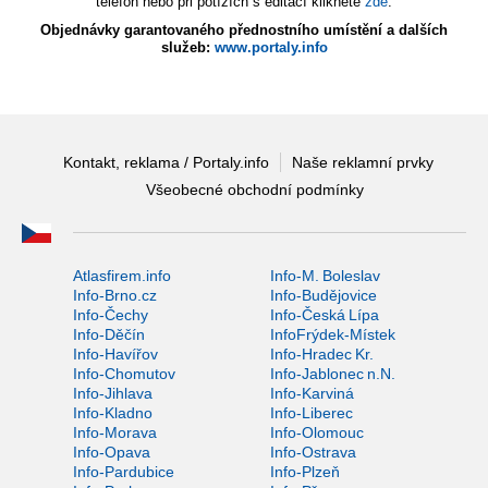
telefon nebo při potížích s editací klikněte
zde
.
Objednávky garantovaného přednostního umístění a dalších
služeb:
www.portaly.info
Kontakt, reklama / Portaly.info
Naše reklamní prvky
Všeobecné obchodní podmínky
Atlasfirem.info
Info-M. Boleslav
Info-Brno.cz
Info-Budějovice
Info-Čechy
Info-Česká Lípa
Info-Děčín
InfoFrýdek-Místek
Info-Havířov
Info-Hradec Kr.
Info-Chomutov
Info-Jablonec n.N.
Info-Jihlava
Info-Karviná
Info-Kladno
Info-Liberec
Info-Morava
Info-Olomouc
Info-Opava
Info-Ostrava
Info-Pardubice
Info-Plzeň